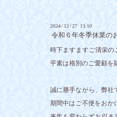
2024
12
27 13:10
/
/
令和６年冬季休業の
時下ますますご清栄の
平素は格別のご愛顧を
誠に勝手ながら、弊社
期間中はご不便をおか
来年も変わらずお引き